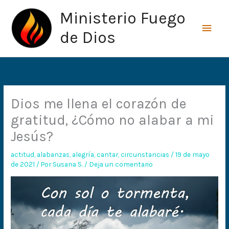
Ir
Men
Ministerio Fuego
al
princ
contenido
de Dios
Dios me llena el corazón de
gratitud, ¿Cómo no alabar a mi
Jesús?
actitud
,
alabanzas
,
alegría
,
cantar
,
circunstancias
/
19 de mayo
de 2021
/ Por
Susana S.
/
Deja un comentario