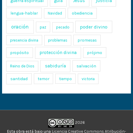
Jesús
justicia
guerra espiritual
guía
lengua-hablar
obediencia
Navidad
oración
poder divino
paz
pecado
promesas
presencia divina
problemas
protección divina
propósito
prójimo
sabiduría
salvación
Reino de Dios
santidad
temor
tiempo
victoria
2026
Esta obra está bajo una
Licencia Creative Commons Atribución-