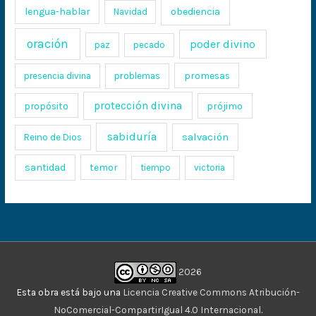
lengua-hablar
obediencia
Navidad
oración
poder divino
paz
pecado
promesas
presencia divina
problemas
protección divina
propósito
prójimo
sabiduría
salvación
Reino de Dios
santidad
temor
tiempo
victoria
2026
Esta obra está bajo una
Licencia Creative Commons Atribución-
NoComercial-CompartirIgual 4.0 Internacional
.