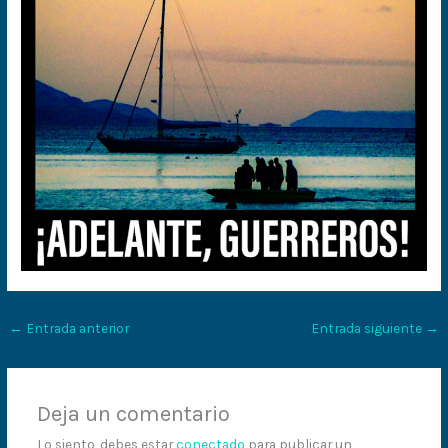
←
Entrada anterior
Entrada siguiente
→
Deja un comentario
Lo siento, debes estar
conectado
para publicar un