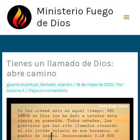
Ir
Men
Ministerio Fuego
al
princ
contenido
de Dios
Tienes un llamado de Dios:
abre camino
guerra espiritual
,
llamado
,
oración
/
18 de mayo de 2021
/ Por
Susana S.
/
Deja un comentario