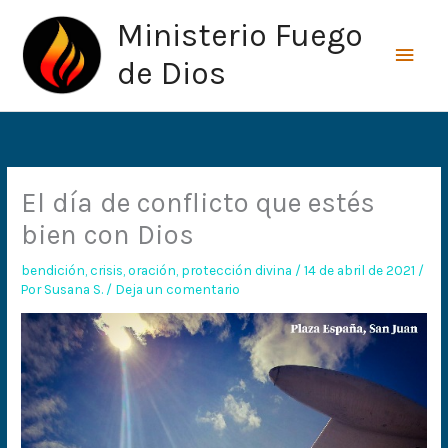
Ir
Men
Ministerio Fuego
al
princ
contenido
de Dios
El día de conflicto que estés
bien con Dios
bendición
,
crisis
,
oración
,
protección divina
/
14 de abril de 2021
/
Por
Susana S.
/
Deja un comentario