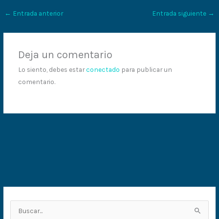
←
Entrada anterior
Entrada siguiente
→
Deja un comentario
Lo siento, debes estar
conectado
para publicar un
comentario.
B