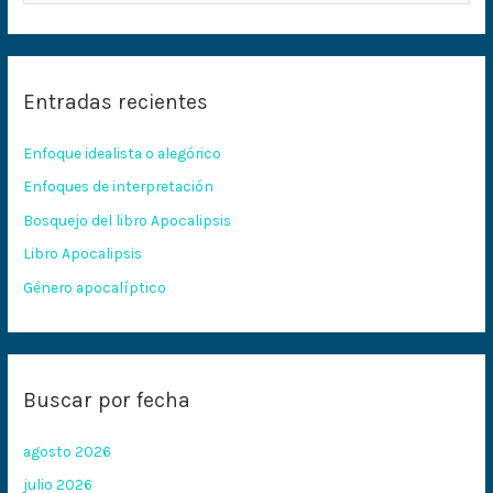
u
s
c
Entradas recientes
a
r
Enfoque idealista o alegórico
p
Enfoques de interpretación
o
Bosquejo del libro Apocalipsis
r
:
Libro Apocalipsis
Género apocalíptico
Buscar por fecha
agosto 2026
julio 2026