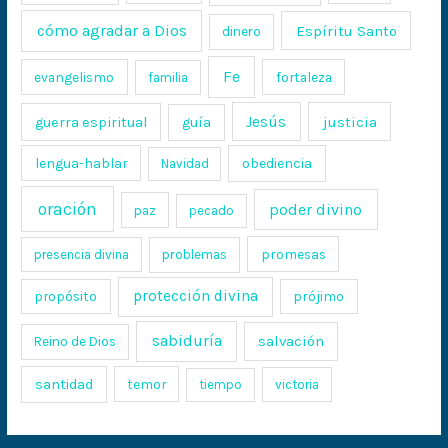
cómo agradar a Dios
Espíritu Santo
dinero
Fe
evangelismo
fortaleza
familia
Jesús
justicia
guerra espiritual
guía
lengua-hablar
obediencia
Navidad
oración
poder divino
paz
pecado
promesas
presencia divina
problemas
protección divina
propósito
prójimo
sabiduría
salvación
Reino de Dios
santidad
temor
tiempo
victoria