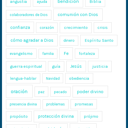
bendición
Biblia
angustia
ayuda
comunión con Dios
colaboradores de Dios
confianza
crecimiento
crisis
corazón
cómo agradar a Dios
Espíritu Santo
dinero
Fe
evangelismo
fortaleza
familia
Jesús
justicia
guerra espiritual
guía
lengua-hablar
obediencia
Navidad
oración
poder divino
paz
pecado
promesas
presencia divina
problemas
protección divina
propósito
prójimo