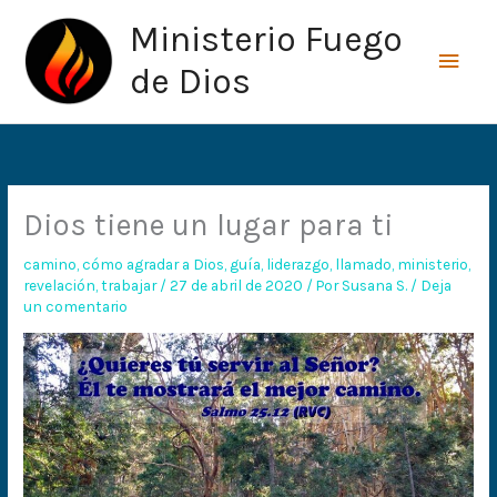
Ir
Men
Ministerio Fuego
al
princ
contenido
de Dios
Dios tiene un lugar para ti
camino
,
cómo agradar a Dios
,
guía
,
liderazgo
,
llamado
,
ministerio
,
revelación
,
trabajar
/
27 de abril de 2020
/ Por
Susana S.
/
Deja
un comentario