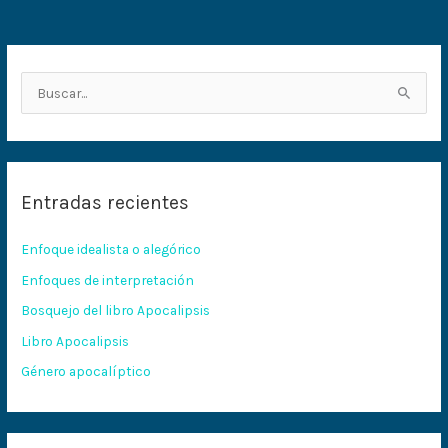
B
u
s
c
Entradas recientes
a
r
Enfoque idealista o alegórico
p
Enfoques de interpretación
o
Bosquejo del libro Apocalipsis
r
:
Libro Apocalipsis
Género apocalíptico