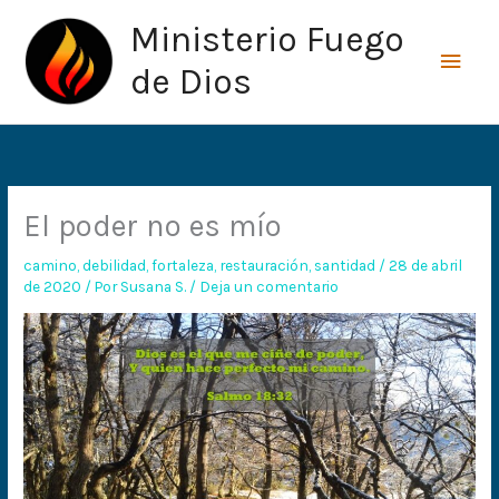
Ir
Men
Ministerio Fuego
al
princ
contenido
de Dios
El poder no es mío
camino
,
debilidad
,
fortaleza
,
restauración
,
santidad
/
28 de abril
de 2020
/ Por
Susana S.
/
Deja un comentario