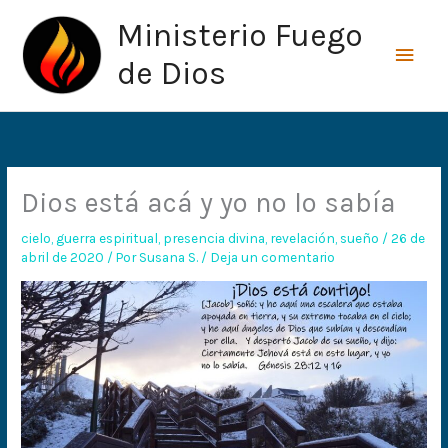
Ir
Men
Ministerio Fuego
al
princ
contenido
de Dios
Dios está acá y yo no lo sabía
cielo
,
guerra espiritual
,
presencia divina
,
revelación
,
sueño
/
26 de
abril de 2020
/ Por
Susana S.
/
Deja un comentario