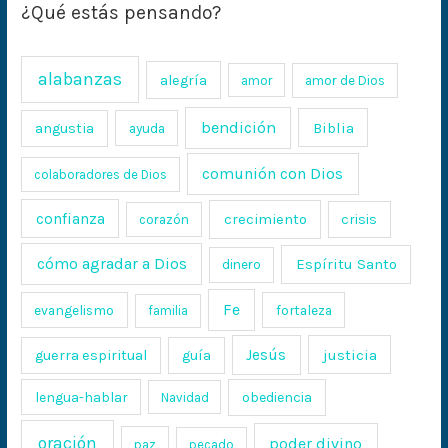
¿Qué estás pensando?
alabanzas
alegría
amor
amor de Dios
bendición
Biblia
angustia
ayuda
comunión con Dios
colaboradores de Dios
confianza
crecimiento
crisis
corazón
cómo agradar a Dios
Espíritu Santo
dinero
Fe
evangelismo
fortaleza
familia
Jesús
justicia
guerra espiritual
guía
lengua-hablar
obediencia
Navidad
oración
poder divino
paz
pecado