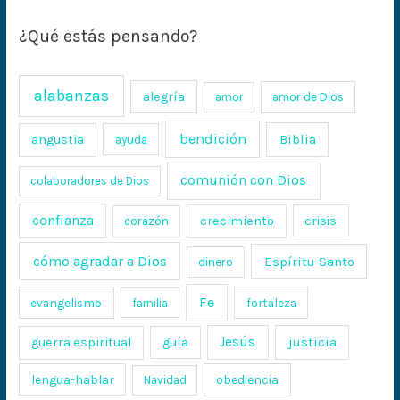
¿Qué estás pensando?
alabanzas
alegría
amor
amor de Dios
bendición
Biblia
angustia
ayuda
comunión con Dios
colaboradores de Dios
confianza
crecimiento
crisis
corazón
cómo agradar a Dios
Espíritu Santo
dinero
Fe
evangelismo
fortaleza
familia
Jesús
justicia
guerra espiritual
guía
lengua-hablar
obediencia
Navidad