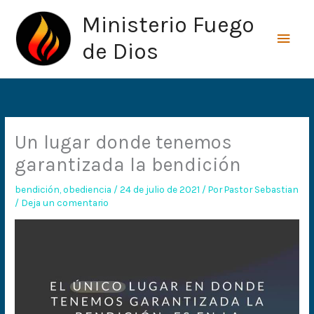
Ir
Men
Ministerio Fuego
al
princ
contenido
de Dios
Un lugar donde tenemos
garantizada la bendición
bendición
,
obediencia
/
24 de julio de 2021
/ Por
Pastor Sebastian
/
Deja un comentario