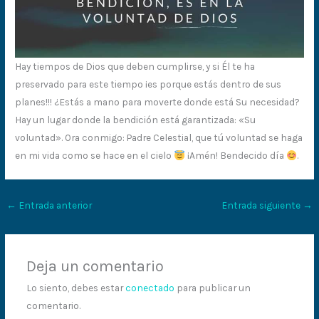
Hay tiempos de Dios que deben cumplirse, y si Él te ha
preservado para este tiempo ¡es porque estás dentro de sus
planes!!! ¿Estás a mano para moverte donde está Su necesidad?
Hay un lugar donde la bendición está garantizada: «Su
voluntad». Ora conmigo: Padre Celestial, que tú voluntad se haga
en mi vida como se hace en el cielo
¡Amén! Bendecido día
.
←
Entrada anterior
Entrada siguiente
→
Deja un comentario
Lo siento, debes estar
conectado
para publicar un
comentario.