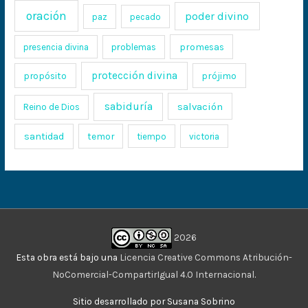
oración
poder divino
paz
pecado
promesas
presencia divina
problemas
protección divina
propósito
prójimo
sabiduría
salvación
Reino de Dios
santidad
temor
tiempo
victoria
2026
Esta obra está bajo una
Licencia Creative Commons Atribución-
NoComercial-CompartirIgual 4.0 Internacional
.
Sitio desarrollado por Susana Sobrino