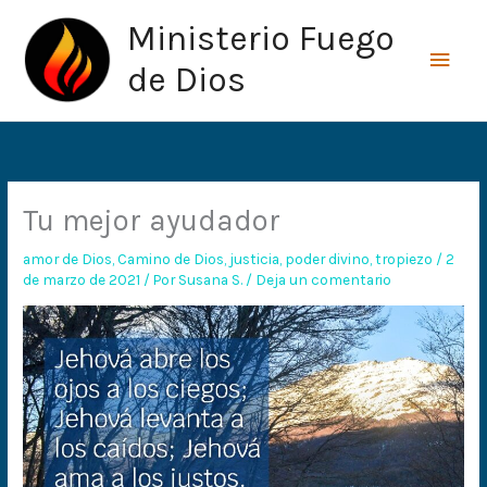
Ir
Men
Ministerio Fuego
al
princ
contenido
de Dios
Tu mejor ayudador
amor de Dios
,
Camino de Dios
,
justicia
,
poder divino
,
tropiezo
/
2
de marzo de 2021
/ Por
Susana S.
/
Deja un comentario