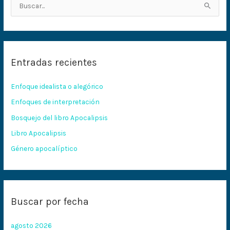
B
u
s
c
Entradas recientes
a
r
Enfoque idealista o alegórico
p
Enfoques de interpretación
o
Bosquejo del libro Apocalipsis
r
:
Libro Apocalipsis
Género apocalíptico
Buscar por fecha
agosto 2026