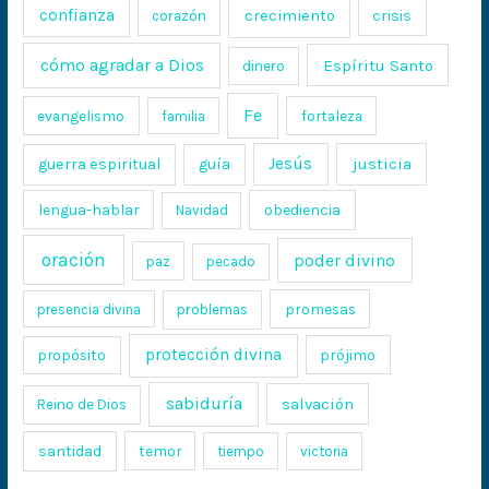
confianza
crecimiento
crisis
corazón
cómo agradar a Dios
Espíritu Santo
dinero
Fe
evangelismo
fortaleza
familia
Jesús
justicia
guerra espiritual
guía
lengua-hablar
obediencia
Navidad
oración
poder divino
paz
pecado
promesas
presencia divina
problemas
protección divina
propósito
prójimo
sabiduría
salvación
Reino de Dios
santidad
temor
tiempo
victoria