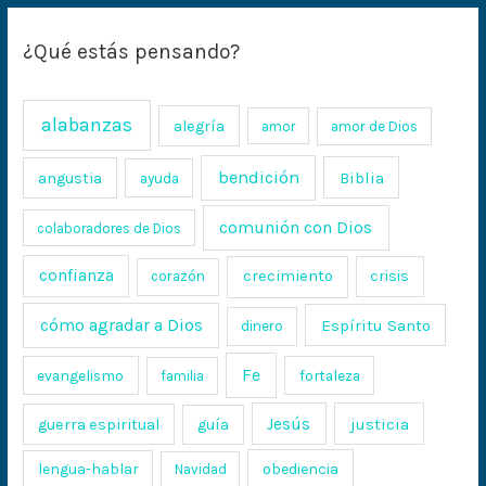
¿Qué estás pensando?
alabanzas
alegría
amor
amor de Dios
bendición
Biblia
angustia
ayuda
comunión con Dios
colaboradores de Dios
confianza
crecimiento
crisis
corazón
cómo agradar a Dios
Espíritu Santo
dinero
Fe
evangelismo
fortaleza
familia
Jesús
justicia
guerra espiritual
guía
lengua-hablar
obediencia
Navidad