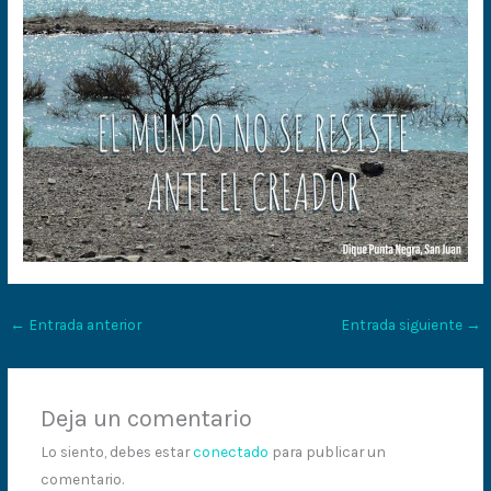
←
Entrada anterior
Entrada siguiente
→
Deja un comentario
Lo siento, debes estar
conectado
para publicar un
comentario.