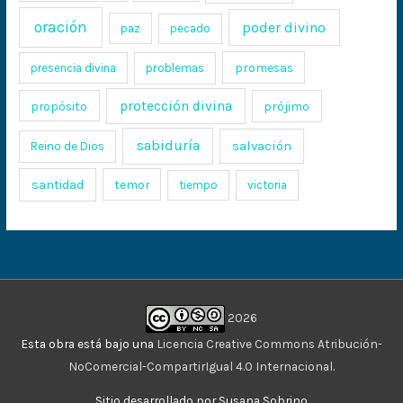
oración
poder divino
paz
pecado
promesas
presencia divina
problemas
protección divina
propósito
prójimo
sabiduría
salvación
Reino de Dios
santidad
temor
tiempo
victoria
2026
Esta obra está bajo una
Licencia Creative Commons Atribución-
NoComercial-CompartirIgual 4.0 Internacional
.
Sitio desarrollado por Susana Sobrino