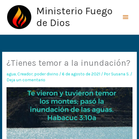
Ir
Men
Ministerio Fuego
al
princ
contenido
de Dios
¿Tienes temor a la inundación?
agua
,
Creador
,
poder divino
/
6 de agosto de 2021
/ Por
Susana S.
/
Deja un comentario