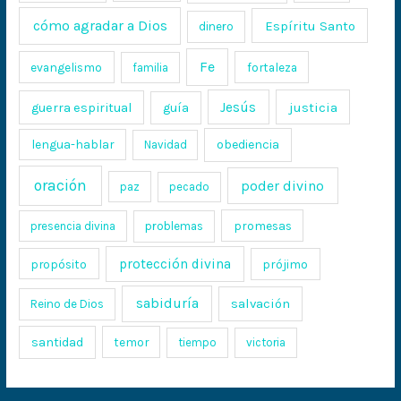
cómo agradar a Dios
Espíritu Santo
dinero
Fe
evangelismo
fortaleza
familia
Jesús
justicia
guerra espiritual
guía
lengua-hablar
obediencia
Navidad
oración
poder divino
paz
pecado
promesas
presencia divina
problemas
protección divina
propósito
prójimo
sabiduría
salvación
Reino de Dios
santidad
temor
tiempo
victoria