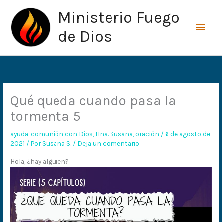
Ir
Men
Ministerio Fuego
al
princ
contenido
de Dios
Qué queda cuando pasa la
tormenta 5
ayuda
,
comunión con Dios
,
Hna. Susana
,
oración
/
6 de agosto de
2021
/ Por
Susana S.
/
Deja un comentario
Hola, ¿hay alguien?