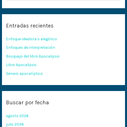
u
s
c
Entradas recientes
a
r
Enfoque idealista o alegórico
p
Enfoques de interpretación
o
Bosquejo del libro Apocalipsis
r
:
Libro Apocalipsis
Género apocalíptico
Buscar por fecha
agosto 2026
julio 2026