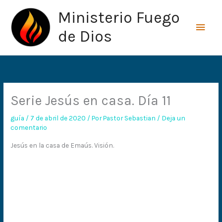
Ir
Men
Ministerio Fuego
al
princ
contenido
de Dios
Serie Jesús en casa. Día 11
guía
/
7 de abril de 2020
/ Por
Pastor Sebastian
/
Deja un
comentario
Jesús en la casa de Emaús. Visión.