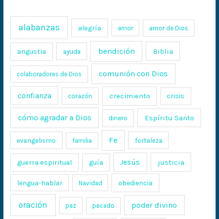
alabanzas
alegría
amor
amor de Dios
bendición
Biblia
angustia
ayuda
comunión con Dios
colaboradores de Dios
confianza
crecimiento
crisis
corazón
cómo agradar a Dios
Espíritu Santo
dinero
Fe
evangelismo
fortaleza
familia
Jesús
justicia
guerra espiritual
guía
lengua-hablar
obediencia
Navidad
oración
poder divino
paz
pecado