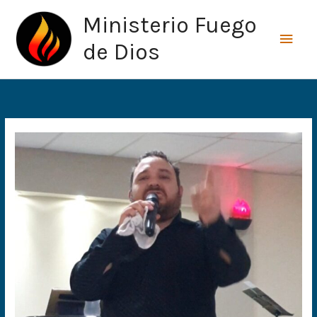
Ir
Men
Ministerio Fuego
al
princ
contenido
de Dios