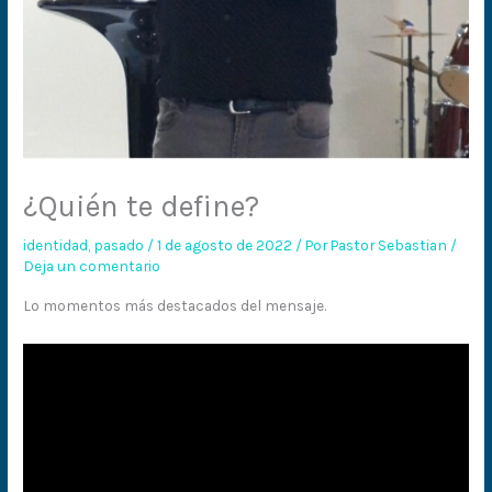
¿Quién te define?
identidad
,
pasado
/
1 de agosto de 2022
/ Por
Pastor Sebastian
/
Deja un comentario
Lo momentos más destacados del mensaje.