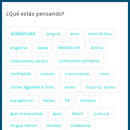
¿Qué estás pensando?
alabanzas
alegría
amor
amor de Dios
bendición
Biblia
angustia
ayuda
comunión con Dios
colaboradores de Dios
confianza
crecimiento
crisis
corazón
cómo agradar a Dios
Espíritu Santo
dinero
Fe
evangelismo
fortaleza
familia
Jesús
justicia
guerra espiritual
guía
lengua-hablar
obediencia
Navidad