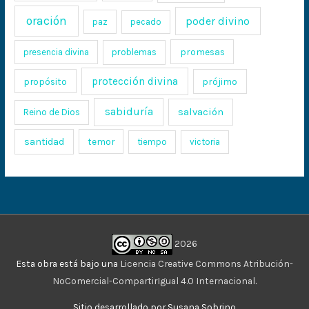
oración
poder divino
paz
pecado
promesas
presencia divina
problemas
protección divina
propósito
prójimo
sabiduría
salvación
Reino de Dios
santidad
temor
tiempo
victoria
2026
Esta obra está bajo una
Licencia Creative Commons Atribución-
NoComercial-CompartirIgual 4.0 Internacional
.
Sitio desarrollado por Susana Sobrino