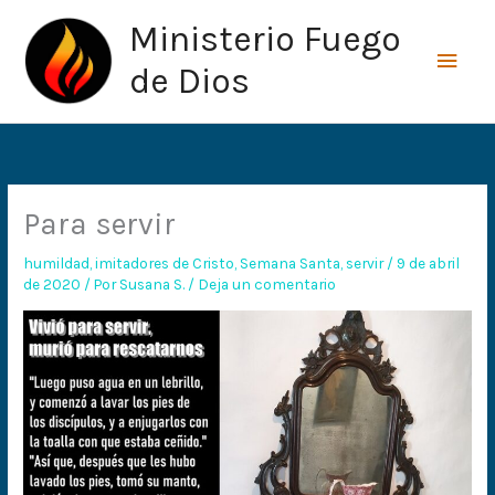
Ir
Men
Ministerio Fuego
al
princ
contenido
de Dios
Para servir
humildad
,
imitadores de Cristo
,
Semana Santa
,
servir
/
9 de abril
de 2020
/ Por
Susana S.
/
Deja un comentario