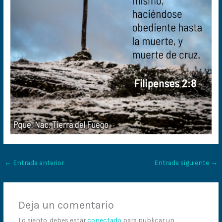
←
Entrada anterior
Entrada siguiente
→
Deja un comentario
Lo siento, debes estar
conectado
para publicar un