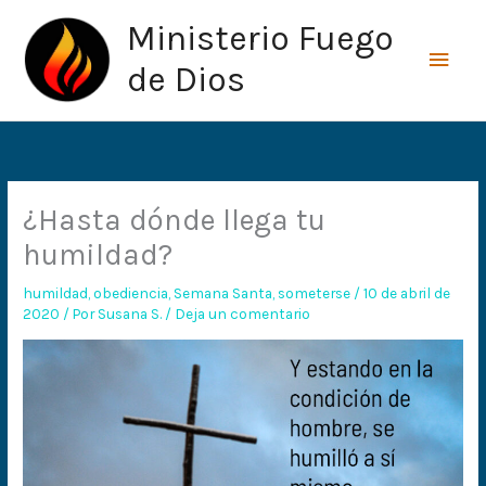
Ir
Men
Ministerio Fuego
al
princ
contenido
de Dios
¿Hasta dónde llega tu
humildad?
humildad
,
obediencia
,
Semana Santa
,
someterse
/
10 de abril de
2020
/ Por
Susana S.
/
Deja un comentario