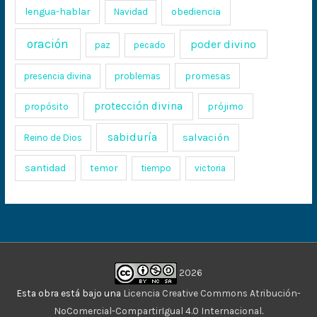
lengua-hablar
obediencia
Navidad
oración
poder divino
paz
pecado
promesas
presencia divina
problemas
protección divina
propósito
prójimo
sabiduría
salvación
Reino de Dios
santidad
temor
tiempo
victoria
2026
Esta obra está bajo una
Licencia Creative Commons Atribución-
NoComercial-CompartirIgual 4.0 Internacional
.