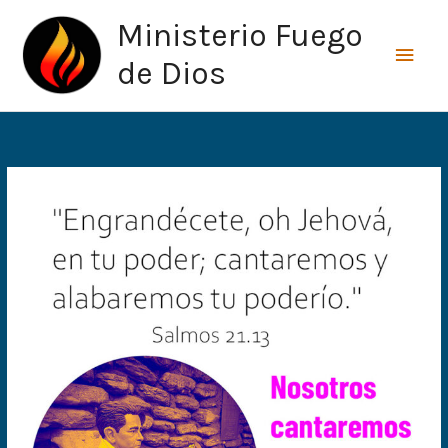
Ir
Men
Ministerio Fuego
al
princ
contenido
de Dios