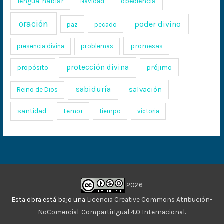
lengua-hablar
obediencia
Navidad
oración
poder divino
paz
pecado
promesas
presencia divina
problemas
protección divina
propósito
prójimo
sabiduría
salvación
Reino de Dios
santidad
temor
tiempo
victoria
2026
Esta obra está bajo una
Licencia Creative Commons Atribución-
NoComercial-CompartirIgual 4.0 Internacional
.