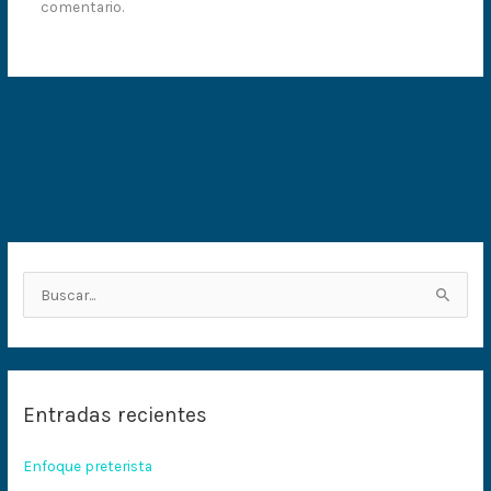
comentario.
B
u
s
c
Entradas recientes
a
r
Enfoque preterista
p