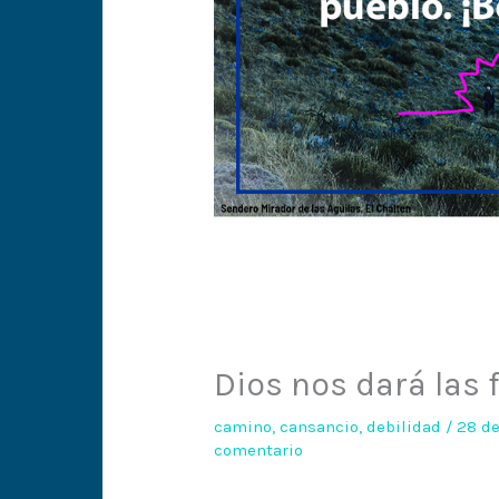
Dios nos dará las f
camino
,
cansancio
,
debilidad
/
28 de
comentario