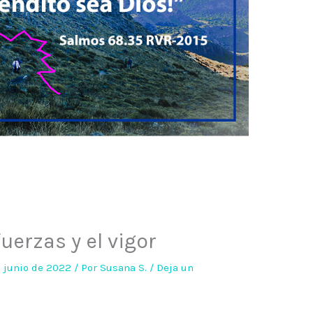
uerzas y el vigor
 junio de 2022
/ Por
Susana S.
/
Deja un