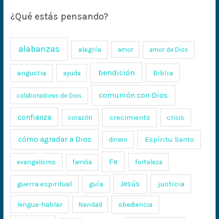
¿Qué estás pensando?
alabanzas
alegría
amor
amor de Dios
bendición
Biblia
angustia
ayuda
comunión con Dios
colaboradores de Dios
confianza
crecimiento
crisis
corazón
cómo agradar a Dios
Espíritu Santo
dinero
Fe
evangelismo
fortaleza
familia
Jesús
justicia
guerra espiritual
guía
lengua-hablar
obediencia
Navidad