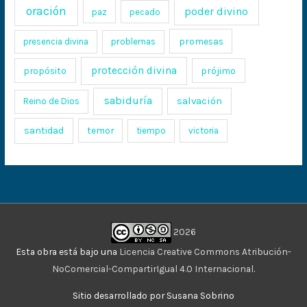
oración
poder divino
paz
pecado
promesas
presencia divina
problemas
protección divina
propósito
prójimo
sabiduría
salvación
Reino de Dios
santidad
temor
tiempo
victoria
2026
Esta obra está bajo una
Licencia Creative Commons Atribución-
NoComercial-CompartirIgual 4.0 Internacional
.
Sitio desarrollado por Susana Sobrino