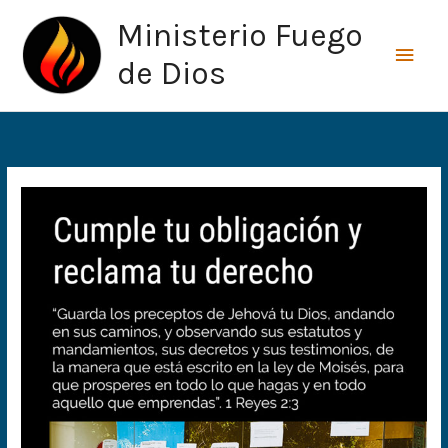
Ir
Men
Ministerio Fuego
al
princ
contenido
de Dios