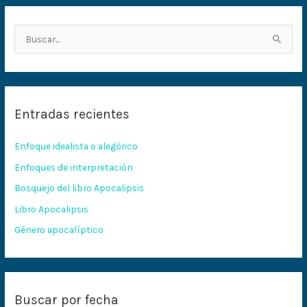
B
u
s
c
Entradas recientes
a
r
Enfoque idealista o alegórico
p
Enfoques de interpretación
o
Bosquejo del libro Apocalipsis
r
:
Libro Apocalipsis
Género apocalíptico
Buscar por fecha