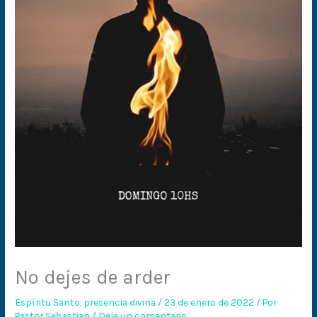
No dejes de arder
Espíritu Santo
,
presencia divina
/
23 de enero de 2022
/ Por
Pastor Sebastian
/
Deja un comentario