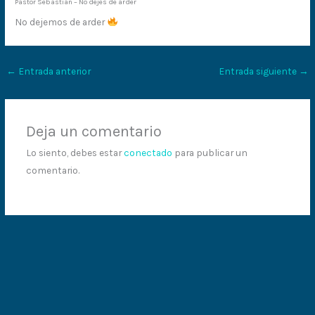
Pastor Sebastián – No dejes de arder
No dejemos de arder
←
Entrada anterior
Entrada siguiente
→
Deja un comentario
Lo siento, debes estar
conectado
para publicar un
comentario.