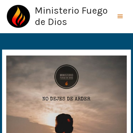
Ir
Men
Ministerio Fuego
al
princ
contenido
de Dios