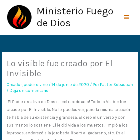
Ir
Men
Ministerio Fuego
al
princ
contenido
de Dios
Lo visible fue creado por El
Invisible
Creador
,
poder divino
/
14 de junio de 2020
/ Por
Pastor Sebastian
/
Deja un comentario
¡El Poder creativo de Dios es extraordinario! Todo lo Visible fue
creado por El Invisible. No lo puedes ver, pero la misma creación
te habla de su existencia y grandeza. El creó el universo y con
sus manos lo sostiene. Él le dió vida a los muertos, limpió a los
leprosos, enderezó a la jorobada, liberó al gadareno, etc. Es el