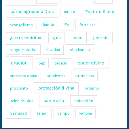
cómo agradar a Dios
Espíritu Santo
dinero
Fe
evangelismo
fortaleza
familia
Jesús
justicia
guerra espiritual
guía
lengua-hablar
obediencia
Navidad
oración
poder divino
paz
pecado
promesas
presencia divina
problemas
protección divina
propósito
prójimo
sabiduría
salvación
Reino de Dios
santidad
temor
tiempo
victoria