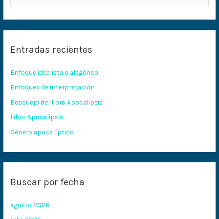
u
s
c
Entradas recientes
a
r
Enfoque idealista o alegórico
p
Enfoques de interpretación
o
Bosquejo del libro Apocalipsis
r
:
Libro Apocalipsis
Género apocalíptico
Buscar por fecha
agosto 2026