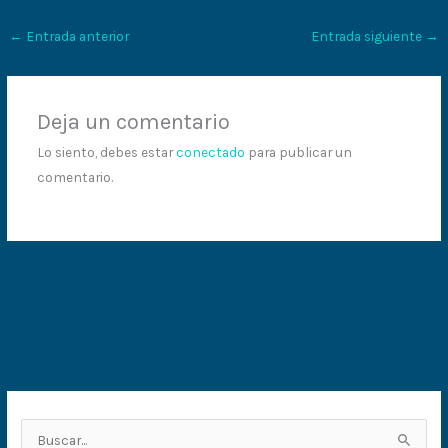
←
Entrada anterior
Entrada siguiente
→
Deja un comentario
Lo siento, debes estar
conectado
para publicar un
comentario.
B