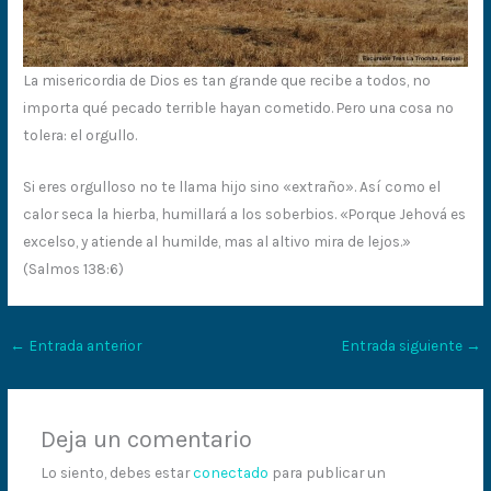
La misericordia de Dios es tan grande que recibe a todos, no
importa qué pecado terrible hayan cometido. Pero una cosa no
tolera: el orgullo.
Si eres orgulloso no te llama hijo sino «extraño». Así como el
calor seca la hierba, humillará a los soberbios. «Porque Jehová es
excelso, y atiende al humilde, mas al altivo mira de lejos.»
(Salmos 138:6)
←
Entrada anterior
Entrada siguiente
→
Deja un comentario
Lo siento, debes estar
conectado
para publicar un