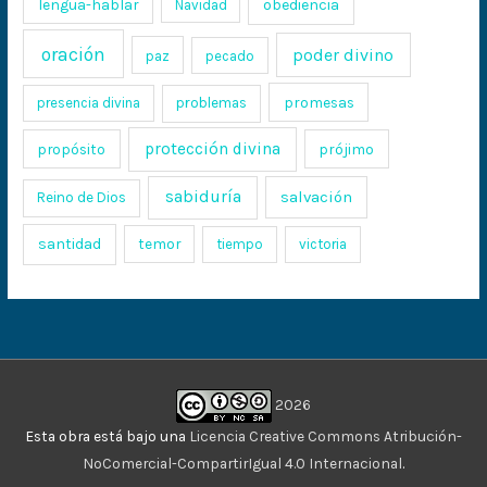
lengua-hablar
obediencia
Navidad
oración
poder divino
paz
pecado
promesas
presencia divina
problemas
protección divina
propósito
prójimo
sabiduría
salvación
Reino de Dios
santidad
temor
tiempo
victoria
2026
Esta obra está bajo una
Licencia Creative Commons Atribución-
NoComercial-CompartirIgual 4.0 Internacional
.