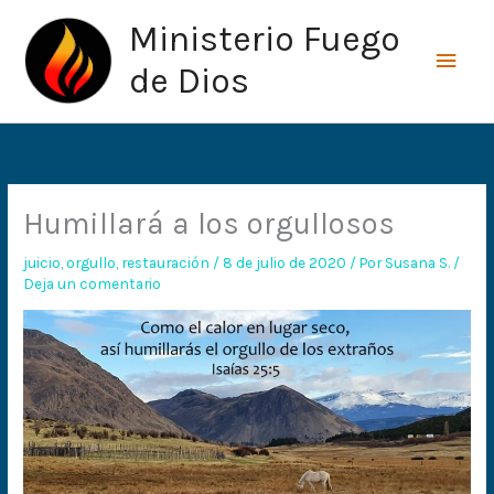
Ir
Men
Ministerio Fuego
al
princ
contenido
de Dios
Humillará a los orgullosos
juicio
,
orgullo
,
restauración
/
8 de julio de 2020
/ Por
Susana S.
/
Deja un comentario