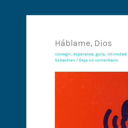
Háblame, Dios
corregir
,
esperanza
,
guía
,
intimidad 
Sebastian
/
Deja un comentario