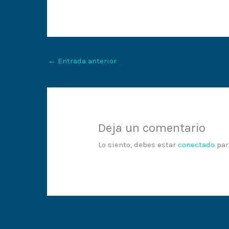
←
Entrada anterior
Deja un comentario
Lo siento, debes estar
conectado
par