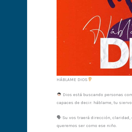
HÁBLAME DIOS
Dios está buscando personas com
capaces de decir: háblame, tu siervo
🗣 Su vos traerá dirección, claridad
queremos ser como ese niño.