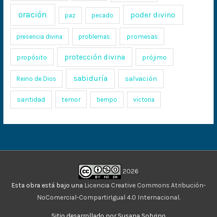
oración
poder divino
paz
pecado
promesas
presencia divina
problemas
protección divina
propósito
prójimo
sabiduría
salvación
Reino de Dios
santidad
temor
tiempo
victoria
2026
Esta obra está bajo una
Licencia Creative Commons Atribución-
NoComercial-CompartirIgual 4.0 Internacional
.
Sitio desarrollado por Susana Sobrino