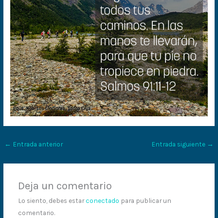
←
Entrada anterior
Entrada siguiente
→
Deja un comentario
Lo siento, debes estar
conectado
para publicar un
comentario.