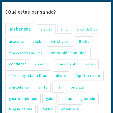
¿Qué estás pensando?
alabanzas
alegría
amor
amor de Dios
bendición
Biblia
angustia
ayuda
comunión con Dios
colaboradores de Dios
confianza
crecimiento
crisis
corazón
cómo agradar a Dios
Espíritu Santo
dinero
Fe
evangelismo
fortaleza
familia
Jesús
justicia
guerra espiritual
guía
lengua-hablar
obediencia
Navidad