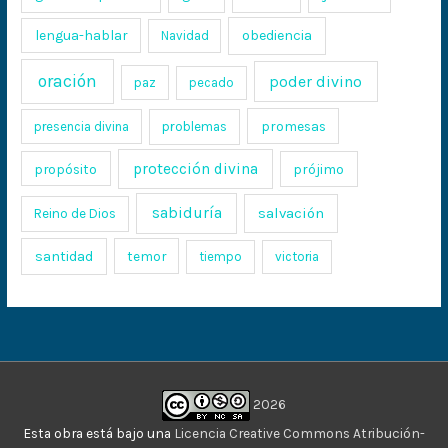
lengua-hablar
obediencia
Navidad
oración
poder divino
paz
pecado
promesas
presencia divina
problemas
protección divina
propósito
prójimo
sabiduría
salvación
Reino de Dios
santidad
temor
tiempo
victoria
2026
Esta obra está bajo una
Licencia Creative Commons Atribución-