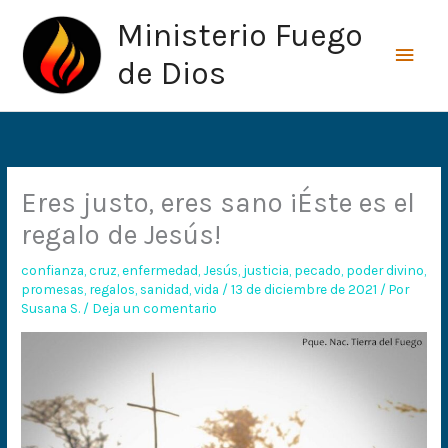
Ir
Men
Ministerio Fuego
al
princ
contenido
de Dios
Eres justo, eres sano ¡Éste es el
regalo de Jesús!
confianza
,
cruz
,
enfermedad
,
Jesús
,
justicia
,
pecado
,
poder divino
,
promesas
,
regalos
,
sanidad
,
vida
/
13 de diciembre de 2021
/ Por
Susana S.
/
Deja un comentario