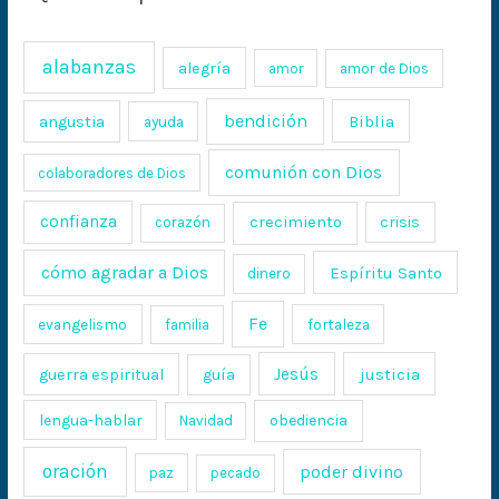
alabanzas
alegría
amor
amor de Dios
bendición
Biblia
angustia
ayuda
comunión con Dios
colaboradores de Dios
confianza
crecimiento
crisis
corazón
cómo agradar a Dios
Espíritu Santo
dinero
Fe
evangelismo
fortaleza
familia
Jesús
justicia
guerra espiritual
guía
lengua-hablar
obediencia
Navidad
oración
poder divino
paz
pecado