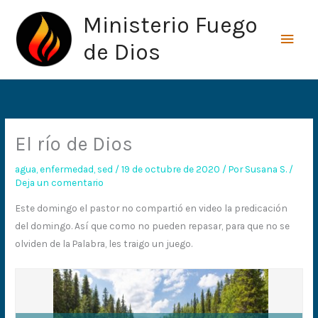
Ir
Men
Ministerio Fuego
al
princ
contenido
de Dios
El río de Dios
agua
,
enfermedad
,
sed
/
19 de octubre de 2020
/ Por
Susana S.
/
Deja un comentario
Este domingo el pastor no compartió en video la predicación
del domingo. Así que como no pueden repasar, para que no se
olviden de la Palabra, les traigo un juego.