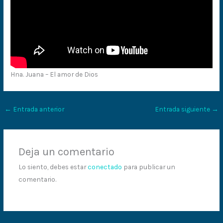
Hna. Juana – El amor de Dios
←
Entrada anterior
Entrada siguiente
→
Deja un comentario
Lo siento, debes estar
conectado
para publicar un
comentario.