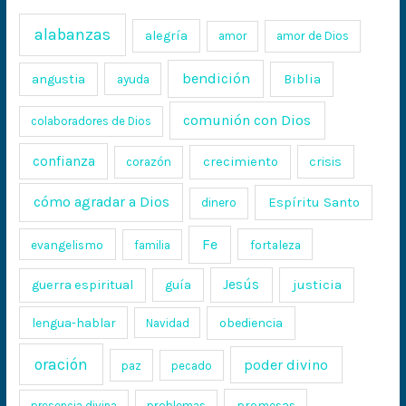
alabanzas
alegría
amor
amor de Dios
bendición
Biblia
angustia
ayuda
comunión con Dios
colaboradores de Dios
confianza
crecimiento
crisis
corazón
cómo agradar a Dios
Espíritu Santo
dinero
Fe
evangelismo
fortaleza
familia
Jesús
justicia
guerra espiritual
guía
lengua-hablar
obediencia
Navidad
oración
poder divino
paz
pecado
promesas
presencia divina
problemas