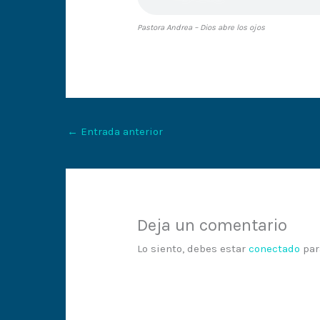
Pastora Andrea – Dios abre los ojos
←
Entrada anterior
Deja un comentario
Lo siento, debes estar
conectado
par