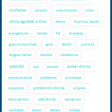
confianza
crecimiento
crisis
corazón
cómo agradar a Dios
Espíritu Santo
dinero
Fe
evangelismo
fortaleza
familia
Jesús
justicia
guerra espiritual
guía
lengua-hablar
obediencia
Navidad
oración
poder divino
paz
pecado
promesas
presencia divina
problemas
protección divina
propósito
prójimo
sabiduría
salvación
Reino de Dios
santidad
temor
tiempo
victoria