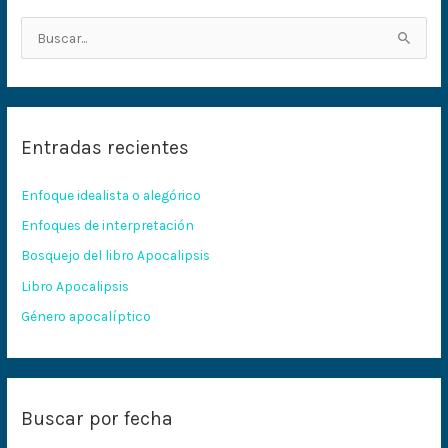
B
u
s
c
Entradas recientes
a
r
Enfoque idealista o alegórico
p
Enfoques de interpretación
o
Bosquejo del libro Apocalipsis
r
:
Libro Apocalipsis
Género apocalíptico
Buscar por fecha