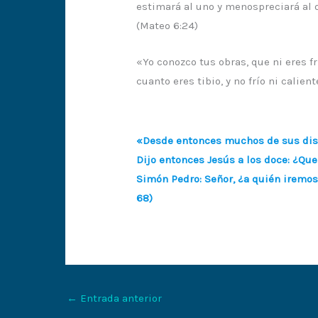
estimará al uno y menospreciará al ot
(Mateo 6:24)
«Yo conozco tus obras, que ni eres frí
cuanto eres tibio, y no frío ni calien
«Desde entonces muchos de sus discí
Dijo entonces Jesús a los doce: ¿Qu
Simón Pedro: Señor, ¿a quién iremos?
68)
←
Entrada anterior