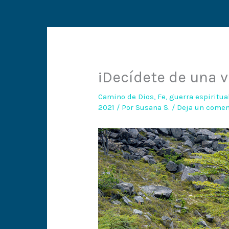
¡Decídete de una v
Camino de Dios
,
Fe
,
guerra espiritua
2021
/ Por
Susana S.
/
Deja un comen