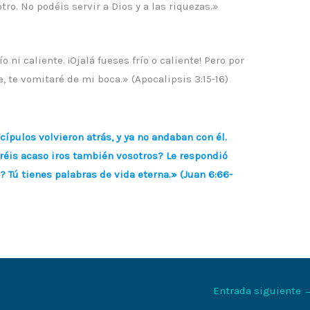
ro. No podéis servir a Dios y a las riquezas.»
o ni caliente. ¡Ojalá fueses frío o caliente! Pero por
te, te vomitaré de mi boca.» (Apocalipsis 3:15-16)
pulos volvieron atrás, y ya no andaban con él.
eréis acaso iros también vosotros? Le respondió
 Tú tienes palabras de vida eterna.» (Juan 6:66-
Entrada siguiente