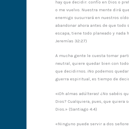
hay que decidir: confío en Dios o pr
o me vuelvo. Nuestra mente dirá que 
enemigo susurrará en nuestros oídos
abandonar ahora antes de que todo se
escapa, tiene todo planeado y nada hay
Jeremías 32:27)
A mucha gente le cuesta tomar parti
neutral, quiere quedar bien con todo
que decidirnos. ¡No podemos quedar 
guerra espiritual, es tiempo de dec
«¡Oh almas adúlteras! ¿No sabéis q
Dios? Cualquiera, pues, que quiera 
Dios.» (Santiago 4:4)
«Ninguno puede servir a dos señores;