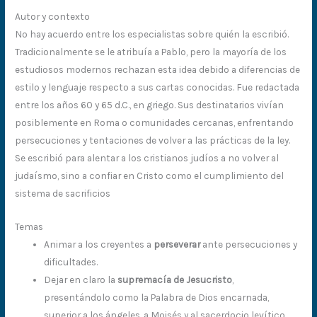
Autor y contexto
No hay acuerdo entre los especialistas sobre quién la escribió.
Tradicionalmente se le atribuía a Pablo, pero la mayoría de los
estudiosos modernos rechazan esta idea debido a diferencias de
estilo y lenguaje respecto a sus cartas conocidas. Fue redactada
entre los años 60 y 65 d.C., en griego. Sus destinatarios vivían
posiblemente en Roma o comunidades cercanas, enfrentando
persecuciones y tentaciones de volver a las prácticas de la ley.
Se escribió para alentar a los cristianos judíos a no volver al
judaísmo, sino a confiar en Cristo como el cumplimiento del
sistema de sacrificios
Temas
Animar a los creyentes a
perseverar
ante persecuciones y
dificultades.
Dejar en claro la
supremacía de Jesucristo
,
presentándolo como la Palabra de Dios encarnada,
superior a los ángeles, a Moisés y al sacerdocio levítico.