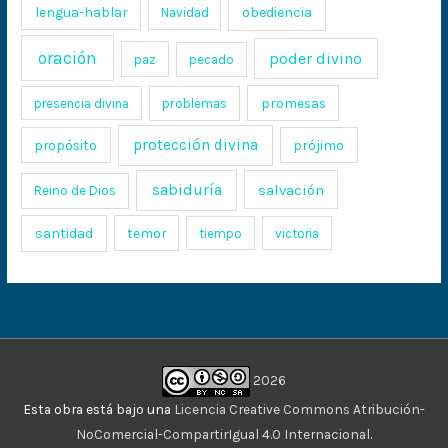
lengua-hablar
obediencia
Navidad
oración
poder divino
paz
pecado
promesas
presencia divina
problemas
protección divina
propósito
prójimo
sabiduría
salvación
Reino de Dios
santidad
temor
tiempo
victoria
2026
Esta obra está bajo una
Licencia Creative Commons Atribución-
NoComercial-CompartirIgual 4.0 Internacional
.