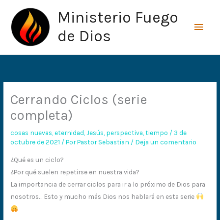
Ir
Men
Ministerio Fuego
al
princ
contenido
de Dios
Cerrando Ciclos (serie
completa)
cosas nuevas
,
eternidad
,
Jesús
,
perspectiva
,
tiempo
/
3 de
octubre de 2021
/ Por
Pastor Sebastian
/
Deja un comentario
¿Qué es un ciclo?
¿Por qué suelen repetirse en nuestra vida?
La importancia de cerrar ciclos para ir a lo próximo de Dios para
nosotros… Esto y mucho más Dios nos hablará en esta serie