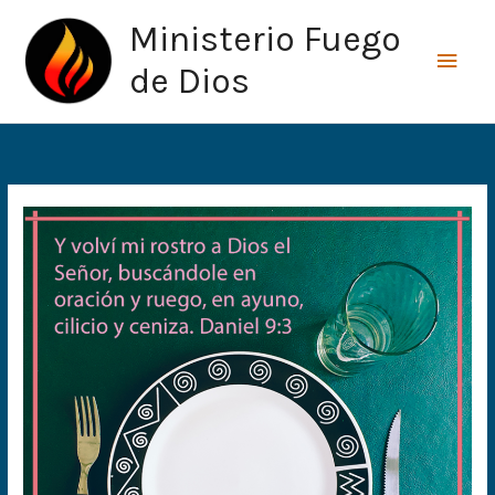
Ir
Men
Ministerio Fuego
al
princ
contenido
de Dios