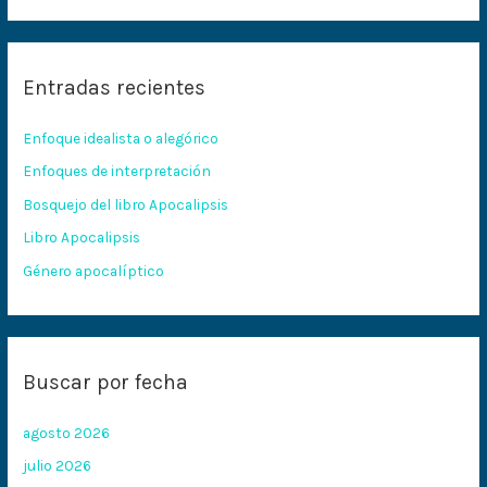
u
s
c
Entradas recientes
a
r
Enfoque idealista o alegórico
p
Enfoques de interpretación
o
Bosquejo del libro Apocalipsis
r
:
Libro Apocalipsis
Género apocalíptico
Buscar por fecha
agosto 2026
julio 2026