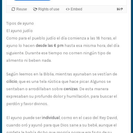
Tipos de ayuno
El ayuno judío
Como para el pueblo judío el día comienza a las 18 horas, el
ayuno lo hacen
desde las 6 pm
hasta esa misma hora, del día
siguiente. Durante ese tiempo no comen ningún tipo de
alimento ni beben nada.
Según leemos en la Biblia, mientras ayunaban se vestían de
cilicio
, que es una tela rústica que hace picar. Algunos se
sentaban o arrodillaban sobre
cenizas
. De esta manera
expresaban su profundo dolor y humillación, para buscar el
perdón y favor divinos.
El ayuno puede ser
individual
, como en el caso del Rey David,
cuando oró y ayunó para que Dios sane a su bebé, aunque el
profeta le había dicho que moriría porque era fruto de su