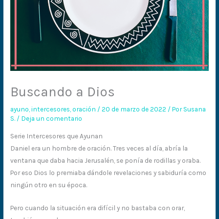
Buscando a Dios
ayuno
,
intercesores
,
oración
/
20 de marzo de 2022
/ Por
Susana
S.
/
Deja un comentario
Serie Intercesores que Ayunan
Daniel era un hombre de oración. Tres veces al día, abría la
ventana que daba hacia Jerusalén, se ponía de rodillas y oraba.
Por eso Dios lo premiaba dándole revelaciones y sabiduría como
ningún otro en su época.
Pero cuando la situación era difícil y no bastaba con orar,