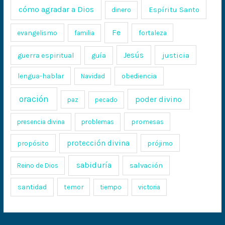
cómo agradar a Dios
Espíritu Santo
dinero
Fe
evangelismo
fortaleza
familia
Jesús
justicia
guerra espiritual
guía
lengua-hablar
obediencia
Navidad
oración
poder divino
paz
pecado
promesas
presencia divina
problemas
protección divina
propósito
prójimo
sabiduría
salvación
Reino de Dios
santidad
temor
tiempo
victoria