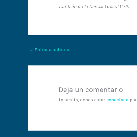
también en la tierra.
» Lucas 11:1-2.
←
Entrada anterior
Deja un comentario
Lo siento, debes estar
conectado
par