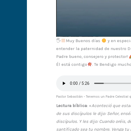
🖐
Muy Buenos días
y en especi
entender la paternidad de nuestro D
Padre bueno, consejero y protector!
Él está contigo
. Te Bendigo mucho
Pastor Sebastián – Tenemos un Padre Celestial
Lectura bíblica
: «
Aconteció que esta
de sus discípulos le dijo: Señor, en
discípulos. Y les dijo: Cuando oréis, 
santificado sea tu nombre. Venga tu r