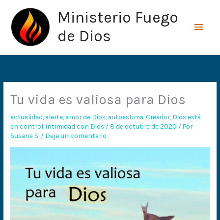
Ir
Men
Ministerio Fuego
al
princ
contenido
de Dios
Tu vida es valiosa para Dios
actualidad
,
alerta
,
amor de Dios
,
autoestima
,
Creador
,
Dios está
en control
,
intimidad con Dios
/
8 de octubre de 2020
/ Por
Susana S.
/
Deja un comentario