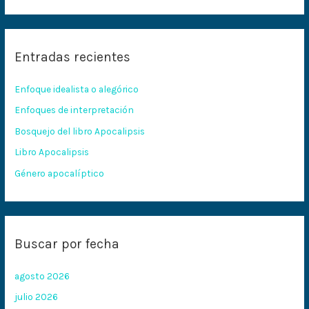
u
s
c
Entradas recientes
a
r
Enfoque idealista o alegórico
p
Enfoques de interpretación
o
Bosquejo del libro Apocalipsis
r
:
Libro Apocalipsis
Género apocalíptico
Buscar por fecha
agosto 2026
julio 2026