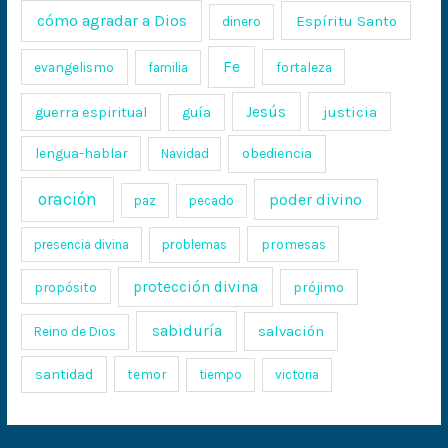
cómo agradar a Dios
Espíritu Santo
dinero
Fe
evangelismo
fortaleza
familia
Jesús
justicia
guerra espiritual
guía
lengua-hablar
obediencia
Navidad
oración
poder divino
paz
pecado
promesas
presencia divina
problemas
protección divina
propósito
prójimo
sabiduría
salvación
Reino de Dios
santidad
temor
tiempo
victoria