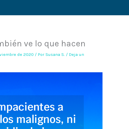
mbién ve lo que hacen
oviembre de 2020
/ Por
Susana S.
/
Deja un