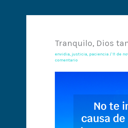
Tranquilo, Dios ta
envidia
,
justicia
,
paciencia
/
11 de n
comentario