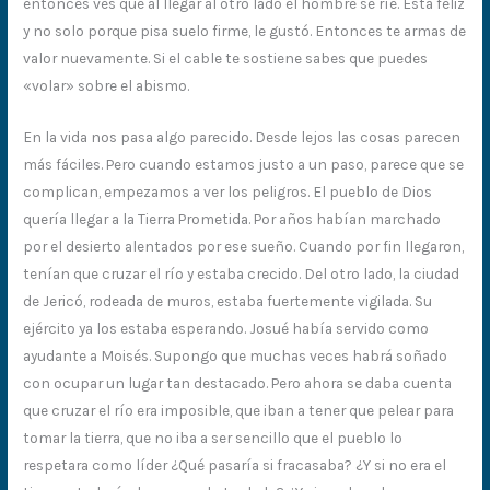
entonces ves que al llegar al otro lado el hombre se ríe. Está feliz
y no solo porque pisa suelo firme, le gustó. Entonces te armas de
valor nuevamente. Si el cable te sostiene sabes que puedes
«volar» sobre el abismo.
En la vida nos pasa algo parecido. Desde lejos las cosas parecen
más fáciles. Pero cuando estamos justo a un paso, parece que se
complican, empezamos a ver los peligros. El pueblo de Dios
quería llegar a la Tierra Prometida. Por años habían marchado
por el desierto alentados por ese sueño. Cuando por fin llegaron,
tenían que cruzar el río y estaba crecido. Del otro lado, la ciudad
de Jericó, rodeada de muros, estaba fuertemente vigilada. Su
ejército ya los estaba esperando. Josué había servido como
ayudante a Moisés. Supongo que muchas veces habrá soñado
con ocupar un lugar tan destacado. Pero ahora se daba cuenta
que cruzar el río era imposible, que iban a tener que pelear para
tomar la tierra, que no iba a ser sencillo que el pueblo lo
respetara como líder ¿Qué pasaría si fracasaba? ¿Y si no era el