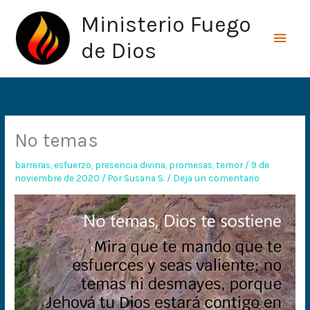
Ir
Men
Ministerio Fuego
al
princ
contenido
de Dios
No temas
barreras
,
esfuerzo
,
presencia divina
,
promesas
,
temor
/
9 de
noviembre de 2020
/ Por
Susana S.
/
Deja un comentario