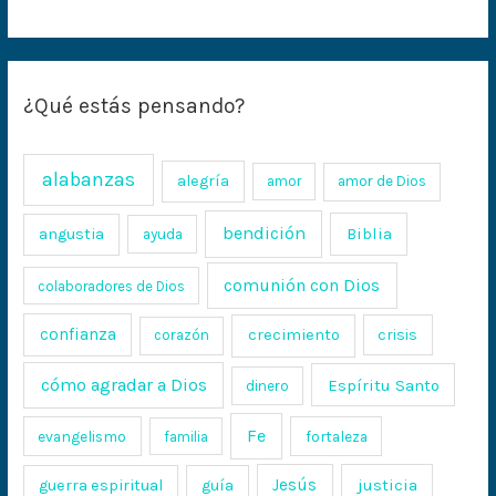
¿Qué estás pensando?
alabanzas
alegría
amor
amor de Dios
bendición
Biblia
angustia
ayuda
comunión con Dios
colaboradores de Dios
confianza
crecimiento
crisis
corazón
cómo agradar a Dios
Espíritu Santo
dinero
Fe
evangelismo
fortaleza
familia
Jesús
justicia
guerra espiritual
guía