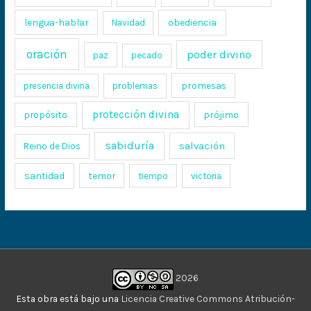
lengua-hablar
obediencia
Navidad
oración
poder divino
paz
pecado
promesas
presencia divina
problemas
protección divina
propósito
prójimo
sabiduría
salvación
Reino de Dios
santidad
temor
tiempo
victoria
2026
Esta obra está bajo una
Licencia Creative Commons Atribución-