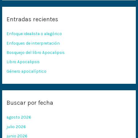
s
c
Entradas recientes
a
r
Enfoque idealista o alegórico
p
Enfoques de interpretación
o
Bosquejo del libro Apocalipsis
r
:
Libro Apocalipsis
Género apocalíptico
Buscar por fecha
agosto 2026
julio 2026
junio 2026