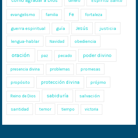
cómo agradar a Dios
Espíritu Santo
dinero
Fe
evangelismo
fortaleza
familia
Jesús
justicia
guerra espiritual
guía
lengua-hablar
obediencia
Navidad
oración
poder divino
paz
pecado
promesas
presencia divina
problemas
protección divina
propósito
prójimo
sabiduría
salvación
Reino de Dios
santidad
temor
tiempo
victoria