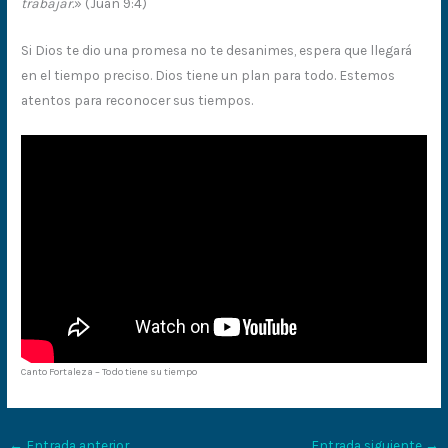
trabajar.
» (Juan 9:4)
Si Dios te dio una promesa no te desanimes, espera que llegará
en el tiempo preciso. Dios tiene un plan para todo. Estemos
atentos para reconocer sus tiempos.
Canto Fortaleza – Todo tiene su tiempo
←
Entrada anterior
Entrada siguiente
→