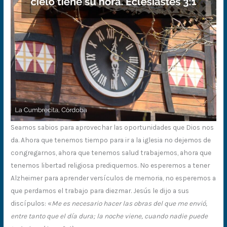
Seamos sabios para aprovechar las oportunidades que Dios nos
da. Ahora que tenemos tiempo para ir a la iglesia no dejemos de
congregarnos, ahora que tenemos salud trabajemos, ahora que
tenemos libertad religiosa prediquemos. No esperemos a tener
Alzheimer para aprender versículos de memoria, no esperemos a
que perdamos el trabajo para diezmar. Jesús le dijo a sus
discípulos: «
Me es necesario hacer las obras del que me envió,
entre tanto que el día dura; la noche viene, cuando nadie puede