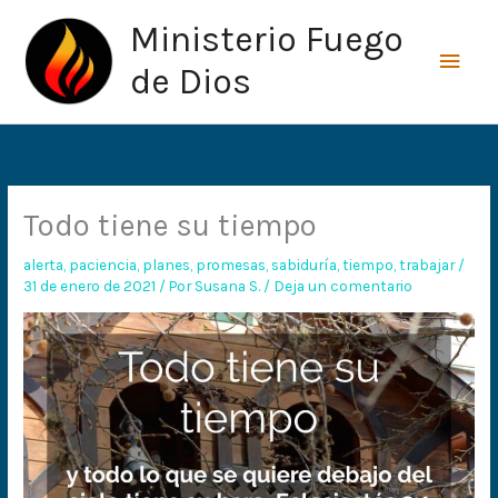
Ir
Men
Ministerio Fuego
al
princ
contenido
de Dios
Todo tiene su tiempo
alerta
,
paciencia
,
planes
,
promesas
,
sabiduría
,
tiempo
,
trabajar
/
31 de enero de 2021
/ Por
Susana S.
/
Deja un comentario