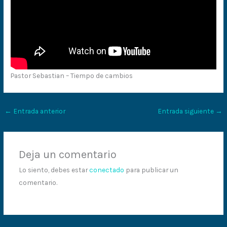
Pastor Sebastian – Tiempo de cambios
←
Entrada anterior
Entrada siguiente
→
Deja un comentario
Lo siento, debes estar
conectado
para publicar un
comentario.