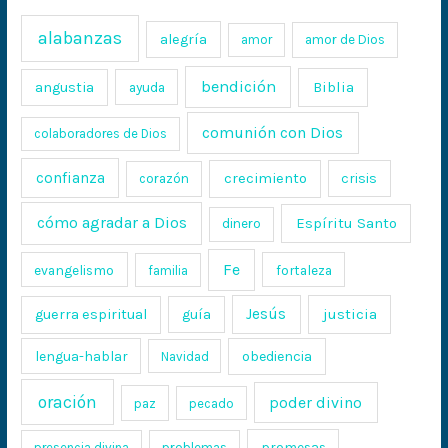
alabanzas
alegría
amor
amor de Dios
bendición
Biblia
angustia
ayuda
comunión con Dios
colaboradores de Dios
confianza
crecimiento
crisis
corazón
cómo agradar a Dios
Espíritu Santo
dinero
Fe
evangelismo
fortaleza
familia
Jesús
justicia
guerra espiritual
guía
lengua-hablar
obediencia
Navidad
oración
poder divino
paz
pecado
promesas
presencia divina
problemas