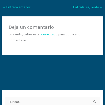
←
Entrada anterior
Entrada siguiente
→
Deja un comentario
Lo siento, debes estar
conectado
para publicar un
comentario.
B