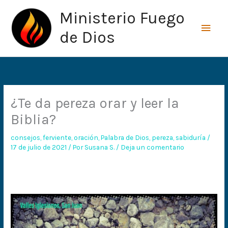
Ir
Men
Ministerio Fuego
al
princ
contenido
de Dios
¿Te da pereza orar y leer la
Biblia?
consejos
,
ferviente
,
oración
,
Palabra de Dios
,
pereza
,
sabiduría
/
17 de julio de 2021
/ Por
Susana S.
/
Deja un comentario