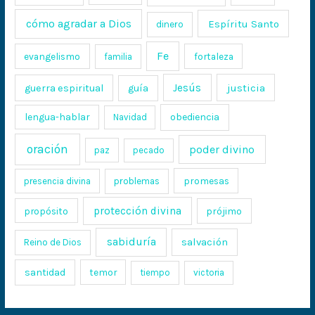
cómo agradar a Dios
Espíritu Santo
dinero
Fe
evangelismo
fortaleza
familia
Jesús
justicia
guerra espiritual
guía
lengua-hablar
obediencia
Navidad
oración
poder divino
paz
pecado
promesas
presencia divina
problemas
protección divina
propósito
prójimo
sabiduría
salvación
Reino de Dios
santidad
temor
tiempo
victoria