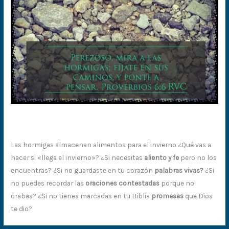
Las hormigas almacenan alimentos para el invierno ¿Qué vas a
hacer si «llega el invierno»? ¿Si necesitas
aliento y fe
pero no los
encuentras? ¿Si no guardaste en tu corazón
palabras vivas?
¿Si
no puedes recordar las
oraciones contestadas
porque no
orabas? ¿Si no tienes marcadas en tu Biblia
promesas
que Dios
te dio?