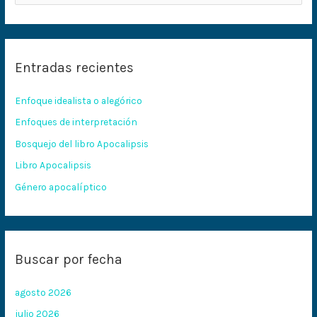
u
s
c
Entradas recientes
a
r
Enfoque idealista o alegórico
p
Enfoques de interpretación
o
Bosquejo del libro Apocalipsis
r
:
Libro Apocalipsis
Género apocalíptico
Buscar por fecha
agosto 2026
julio 2026