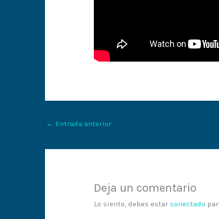
←
Entrada anterior
Deja un comentario
Lo siento, debes estar
conectado
par