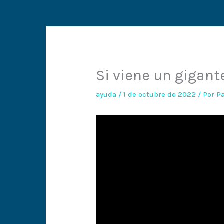
Si viene un gigant
ayuda
/
1 de octubre de 2022
/ Por
P