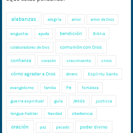
alabanzas
alegría
amor
amor de Dios
bendición
Biblia
angustia
ayuda
comunión con Dios
colaboradores de Dios
confianza
crecimiento
crisis
corazón
cómo agradar a Dios
Espíritu Santo
dinero
Fe
evangelismo
fortaleza
familia
Jesús
justicia
guerra espiritual
guía
lengua-hablar
obediencia
Navidad
oración
poder divino
paz
pecado