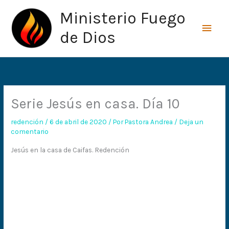
Ir
Men
Ministerio Fuego
al
princ
contenido
de Dios
Serie Jesús en casa. Día 10
redención
/
6 de abril de 2020
/ Por
Pastora Andrea
/
Deja un
comentario
Jesús en la casa de Caifas. Redención