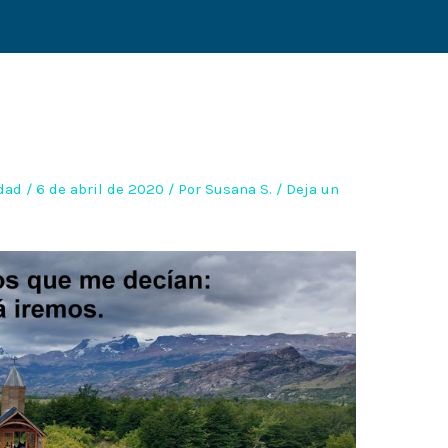
dad
/
6 de abril de 2020
/ Por
Susana S.
/
Deja un