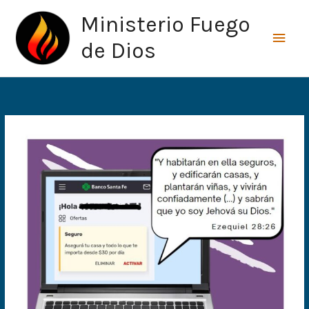
Ir
Men
Ministerio Fuego
al
princ
contenido
de Dios