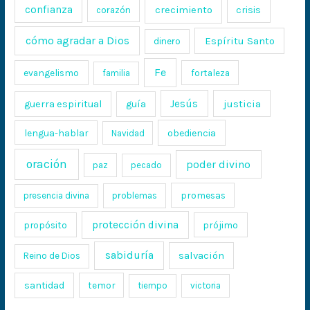
confianza
crecimiento
crisis
corazón
cómo agradar a Dios
Espíritu Santo
dinero
Fe
evangelismo
fortaleza
familia
Jesús
justicia
guerra espiritual
guía
lengua-hablar
obediencia
Navidad
oración
poder divino
paz
pecado
promesas
presencia divina
problemas
protección divina
propósito
prójimo
sabiduría
salvación
Reino de Dios
santidad
temor
tiempo
victoria