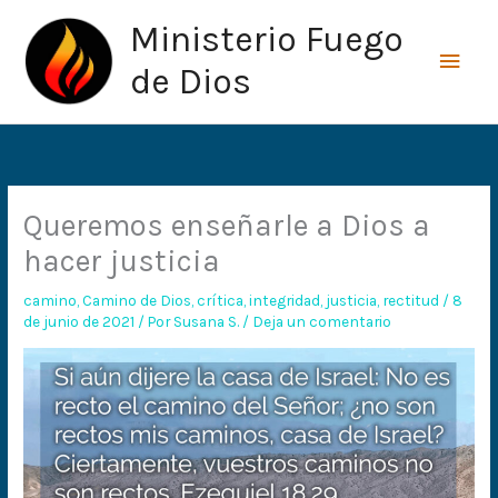
Ir
Men
Ministerio Fuego
al
princ
contenido
de Dios
Queremos enseñarle a Dios a
hacer justicia
camino
,
Camino de Dios
,
crítica
,
integridad
,
justicia
,
rectitud
/
8
de junio de 2021
/ Por
Susana S.
/
Deja un comentario