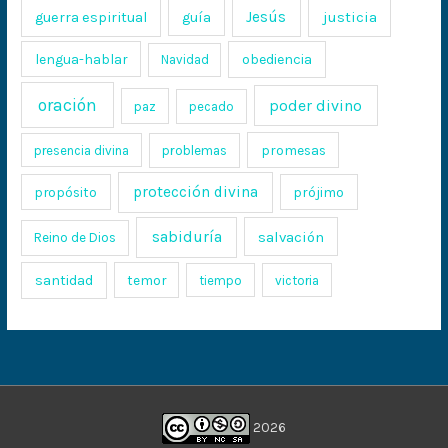
Jesús
justicia
guerra espiritual
guía
lengua-hablar
obediencia
Navidad
oración
poder divino
paz
pecado
promesas
presencia divina
problemas
protección divina
propósito
prójimo
sabiduría
salvación
Reino de Dios
santidad
temor
tiempo
victoria
2026