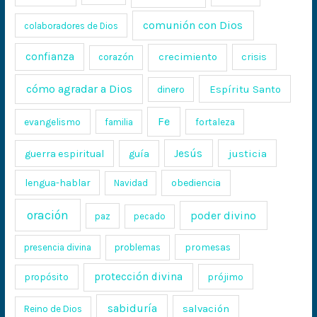
comunión con Dios
colaboradores de Dios
confianza
crecimiento
crisis
corazón
cómo agradar a Dios
Espíritu Santo
dinero
Fe
evangelismo
fortaleza
familia
Jesús
justicia
guerra espiritual
guía
lengua-hablar
obediencia
Navidad
oración
poder divino
paz
pecado
promesas
presencia divina
problemas
protección divina
propósito
prójimo
sabiduría
salvación
Reino de Dios