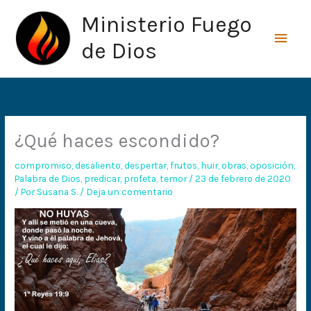
Ir
Men
Ministerio Fuego
al
princ
contenido
de Dios
¿Qué haces escondido?
compromiso
,
desaliento
,
despertar
,
frutos
,
huir
,
obras
,
oposición
,
Palabra de Dios
,
predicar
,
profeta
,
temor
/
23 de febrero de 2020
/ Por
Susana S.
/
Deja un comentario