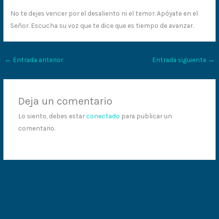
No te dejes vencer por el desaliento ni el temor. Apóyate en el
Señor. Escucha su voz que te dice que es tiempo de avanzar.
←
Entrada anterior
Entrada siguiente
→
Deja un comentario
Lo siento, debes estar
conectado
para publicar un
comentario.