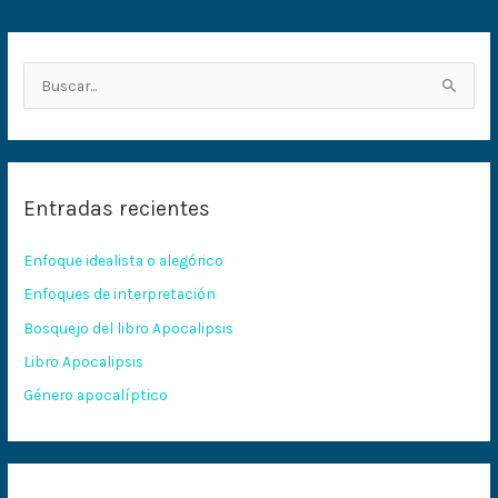
B
u
s
c
Entradas recientes
a
r
Enfoque idealista o alegórico
p
Enfoques de interpretación
o
Bosquejo del libro Apocalipsis
r
:
Libro Apocalipsis
Género apocalíptico