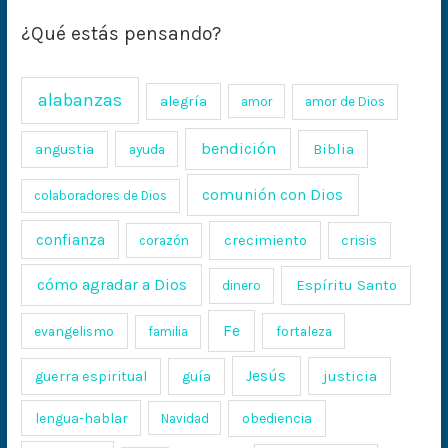
¿Qué estás pensando?
alabanzas
alegría
amor
amor de Dios
bendición
Biblia
angustia
ayuda
comunión con Dios
colaboradores de Dios
confianza
crecimiento
crisis
corazón
cómo agradar a Dios
Espíritu Santo
dinero
Fe
evangelismo
fortaleza
familia
Jesús
justicia
guerra espiritual
guía
lengua-hablar
obediencia
Navidad