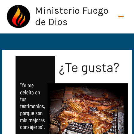
Ir
Men
Ministerio Fuego
al
princ
contenido
de Dios