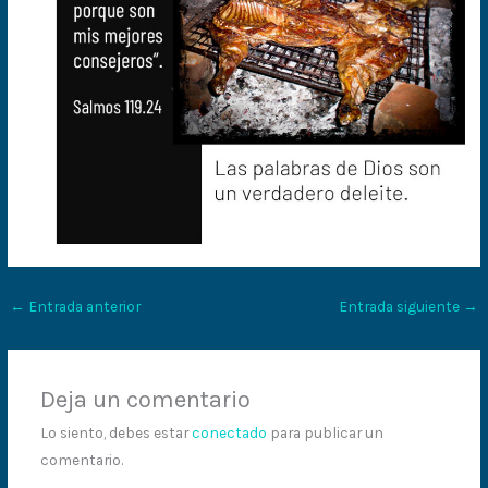
←
Entrada anterior
Entrada siguiente
→
Deja un comentario
Lo siento, debes estar
conectado
para publicar un
comentario.