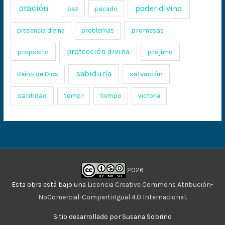
oración
poder divino
paz
pecado
promesas
presencia divina
problemas
protección divina
propósito
prójimo
sabiduría
salvación
Reino de Dios
santidad
temor
tiempo
victoria
2026
Esta obra está bajo una
Licencia Creative Commons Atribución-
NoComercial-CompartirIgual 4.0 Internacional
.
Sitio desarrollado por Susana Sobrino