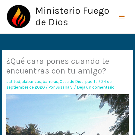
Ir
Men
Ministerio Fuego
al
princ
contenido
de Dios
¿Qué cara pones cuando te
encuentras con tu amigo?
actitud
,
alabanzas
,
barreras
,
Casa de Dios
,
puerta
/
24 de
septiembre de 2020
/ Por
Susana S.
/
Deja un comentario