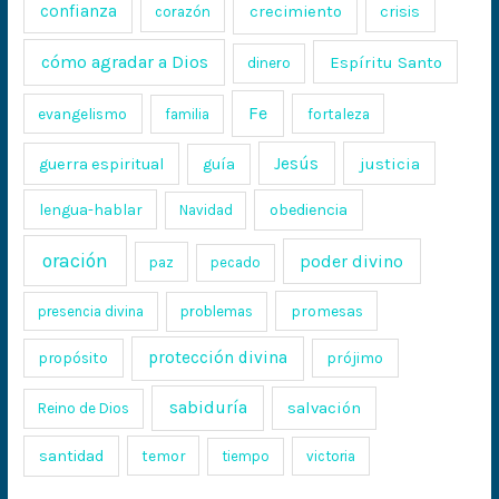
confianza
crecimiento
crisis
corazón
cómo agradar a Dios
Espíritu Santo
dinero
Fe
evangelismo
fortaleza
familia
Jesús
justicia
guerra espiritual
guía
lengua-hablar
obediencia
Navidad
oración
poder divino
paz
pecado
promesas
presencia divina
problemas
protección divina
propósito
prójimo
sabiduría
salvación
Reino de Dios
santidad
temor
tiempo
victoria