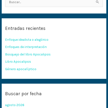
B
u
s
c
Entradas recientes
a
r
Enfoque idealista o alegórico
p
Enfoques de interpretación
o
Bosquejo del libro Apocalipsis
r
:
Libro Apocalipsis
Género apocalíptico
Buscar por fecha
agosto 2026