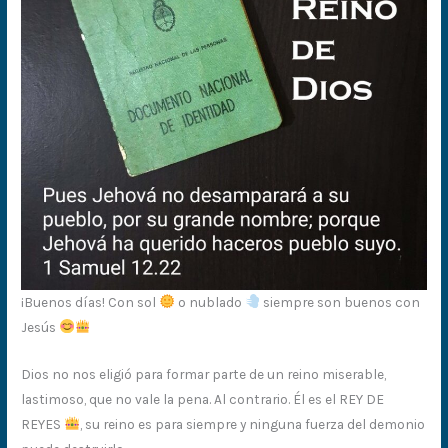
¡Buenos días! Con sol
o nublado
siempre son buenos con
Jesús
Dios no nos eligió para formar parte de un reino miserable,
lastimoso, que no vale la pena. Al contrario. Él es el REY DE
REYES
, su reino es para siempre y ninguna fuerza del demonio