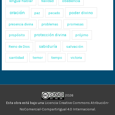
lengua-hablar
obediencia
Navidad
oración
poder divino
paz
pecado
promesas
presencia divina
problemas
protección divina
propósito
prójimo
sabiduría
salvación
Reino de Dios
santidad
temor
tiempo
victoria
2026
Esta obra está bajo una
Licencia Creative Commons Atribución-
NoComercial-CompartirIgual 4.0 Internacional
.