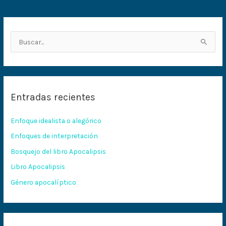
B
u
s
c
Entradas recientes
a
r
Enfoque idealista o alegórico
p
Enfoques de interpretación
o
Bosquejo del libro Apocalipsis
r
:
Libro Apocalipsis
Género apocalíptico