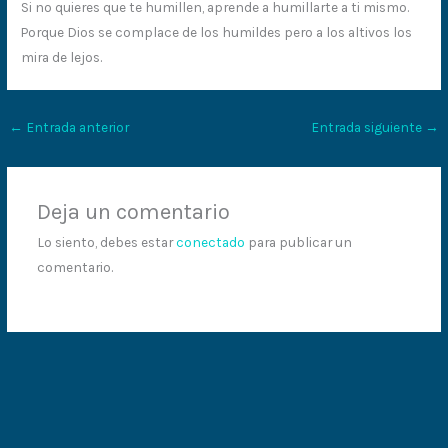
Si no quieres que te humillen, aprende a humillarte a ti mismo.
Porque Dios se complace de los humildes pero a los altivos los
mira de lejos.
←
Entrada anterior
Entrada siguiente
→
Deja un comentario
Lo siento, debes estar
conectado
para publicar un
comentario.