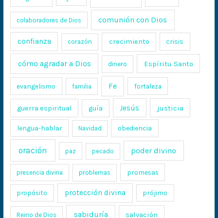
comunión con Dios
colaboradores de Dios
confianza
crecimiento
crisis
corazón
cómo agradar a Dios
Espíritu Santo
dinero
Fe
evangelismo
fortaleza
familia
Jesús
justicia
guerra espiritual
guía
lengua-hablar
obediencia
Navidad
oración
poder divino
paz
pecado
promesas
presencia divina
problemas
protección divina
propósito
prójimo
sabiduría
salvación
Reino de Dios