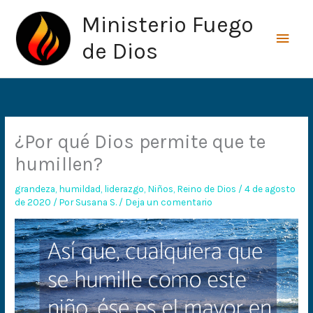
Ir
Men
Ministerio Fuego
al
princ
contenido
de Dios
¿Por qué Dios permite que te
humillen?
grandeza
,
humildad
,
liderazgo
,
Niños
,
Reino de Dios
/
4 de agosto
de 2020
/ Por
Susana S.
/
Deja un comentario