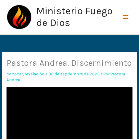
Ir
Men
Ministerio Fuego
al
princ
contenido
de Dios
Pastora Andrea. Discernimiento
conocer
,
revelación
/
30 de septiembre de 2023
/ Por
Pastora
Andrea