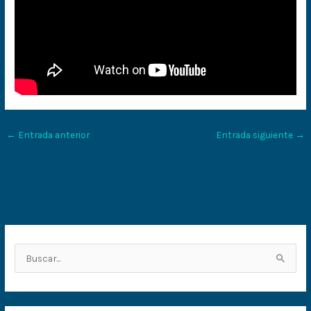
←
Entrada anterior
Entrada siguiente
→
B
u
s