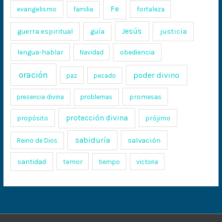
Fe
evangelismo
fortaleza
familia
Jesús
justicia
guerra espiritual
guía
lengua-hablar
obediencia
Navidad
oración
poder divino
paz
pecado
promesas
presencia divina
problemas
protección divina
propósito
prójimo
sabiduría
salvación
Reino de Dios
santidad
temor
tiempo
victoria