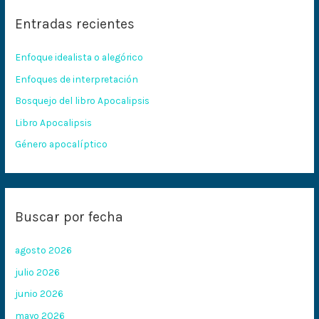
c
Entradas recientes
a
r
Enfoque idealista o alegórico
p
Enfoques de interpretación
o
Bosquejo del libro Apocalipsis
r
:
Libro Apocalipsis
Género apocalíptico
Buscar por fecha
agosto 2026
julio 2026
junio 2026
mayo 2026