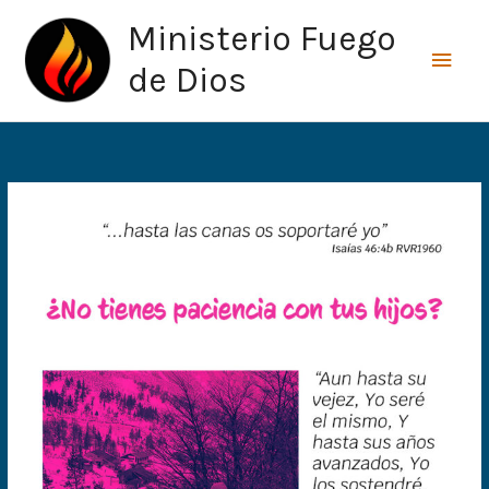
Ir
Men
Ministerio Fuego
al
princ
contenido
de Dios