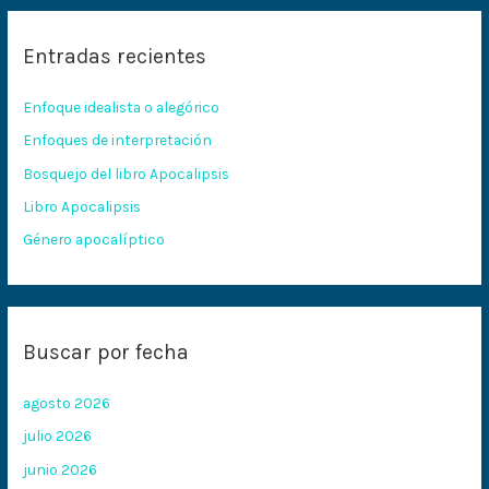
c
Entradas recientes
a
r
Enfoque idealista o alegórico
p
Enfoques de interpretación
o
Bosquejo del libro Apocalipsis
r
:
Libro Apocalipsis
Género apocalíptico
Buscar por fecha
agosto 2026
julio 2026
junio 2026